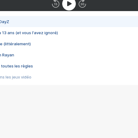
 DayZ
 a 13 ans (et vous l'avez ignoré)
e (littéralement)
im Rayan
 toutes les règles
s les jeux vidéo
us choquant de Rockstar ? - Le scandale BULLY
e plus moche de Steam
du RÊVE tourne au CAUCHEMAR
pendant 8 heures
it… à tort