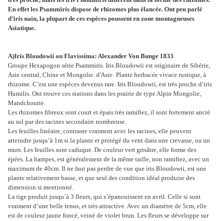
En effet les Psammiris dispose de rhizomes plus élancée. Ont peu parlé
d’iris nain, la plupart de ces espèces poussent en zone montagneuses
Asiatique.
A)Iris Bloudowii ou Flavissima: Alexander Von Bunge 1833
Groupe Hexapogon série Psammiris. Iris Bloudowii est originaire de Sibérie,
Asie central, Chine et Mongolie. d'Asie.
Plante herbacée vivace rustique, à
rhizome. C’est une espèces devenus rare. Iris Bloudowii, est
très proche d’iris
Humilis. Ont trouve ces stations dans les prairie de type Alpin Mongolie,
Mandchourie.
Les rhizomes fibreux sont court et épais très ramifiez, il sont fortement ancré
au sol par des racines secondaire nombreuse.
Les feuilles linéaire, contraste vraiment avec les racines, elle peuvent
atteindre jusqu’à 1m si la plante et protégé du vent dans une crevasse, ou un
murs. Les feuilles sont caduque. De couleur vert grisâtre, elle forme des
épées. La hampes, est généralement de la même taille, non ramifiez, avec un
maximum de 40cm. Il ne faut pas perdre de vue que iris Bloudowii, est une
plante relativement basse, et que seul des condition idéal produise des
dimension si mentionné.
La tige produit jusqu’à 3 fleurs, qui s’épanouissent en avril. Celle si sont
vraiment d’une belle tenus, et très attractive. Avec un diamètre de 5cm, elle
est de couleur jaune foncé, veiné de violet brun. Les fleurs se développe sur