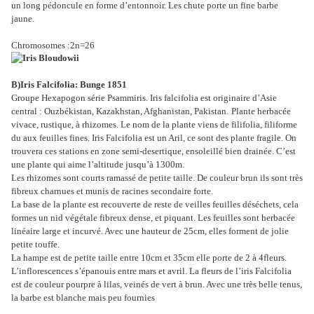
un long pédoncule en forme d’entonnoir. Les chute porte un fine barbe
jaune.
Chromosomes :2n=26
B)Iris Falcifolia: Bunge 1851
Groupe Hexapogon série Psammiris. Iris falcifolia est originaire d’Asie
central : Ouzbékistan, Kazakhstan, Afghanistan, Pakistan.
Plante herbacée
vivace, rustique, à rhizomes. Le nom de la plante viens de filifolia, filiforme
du aux feuilles fines. Iris Falcifolia est un Aril, ce sont des plante fragile. On
trouvera ces stations en zone semi-desertique, ensoleillé bien drainée. C’est
une plante qui aime l’altitude jusqu’à 1300m.
Les rhizomes sont courts ramassé de petite taille. De couleur brun ils sont très
fibreux charnues et munis de racines secondaire forte.
La base de la plante est recouverte de reste de veilles feuilles déséchets, cela
formes un nid végétale fibreux dense, et piquant. Les feuilles sont herbacée
linéaire large et incurvé. Avec une hauteur de 25cm, elles forment de jolie
petite touffe.
La hampe est de petite taille entre 10cm et 35cm elle porte de 2 à 4fleurs.
L’inflorescences s’épanouis entre mars et avril. La fleurs de l’iris Falcifolia
est de couleur pourpre à lilas, veinés de vert à brun. Avec une très belle tenus,
la barbe est blanche mais peu fournies