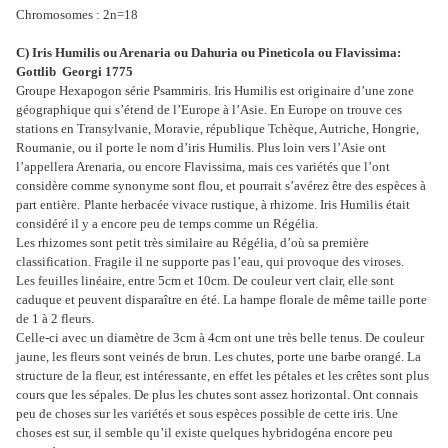
Chromosomes : 2n=18
C) Iris Humilis ou Arenaria ou Dahuria ou Pineticola ou Flavissima:
Gottlib
Georgi 1775
Groupe Hexapogon série Psammiris. Iris Humilis est originaire d’une zone
géographique qui s’étend de l’Europe à l’Asie. En Europe on trouve ces
stations en Transylvanie, Moravie, république Tchèque, Autriche, Hongrie,
Roumanie, ou il porte le nom d’iris Humilis. Plus loin vers l’Asie ont
l’appellera Arenaria, ou encore Flavissima, mais ces variétés que l’ont
considère comme synonyme sont flou, et pourrait s’avérez être des espèces à
part entière.
Plante herbacée vivace rustique, à rhizome. Iris Humilis était
considéré il y a encore peu de temps comme un Régélia.
Les rhizomes sont petit très similaire au Régélia, d’où sa première
classification. Fragile il ne supporte pas l’eau, qui provoque des viroses.
Les feuilles linéaire, entre 5cm et 10cm. De couleur vert clair, elle sont
caduque et peuvent disparaître en été. La hampe florale de même taille porte
de 1 à 2 fleurs.
Celle-ci avec un diamètre de 3cm à 4cm ont une très belle tenus. De couleur
jaune, les fleurs sont veinés de brun. Les chutes, porte une barbe orangé. La
structure de la fleur, est intéressante, en effet les pétales et les crêtes sont plus
cours que les sépales. De plus les chutes sont assez horizontal. Ont connais
peu de choses sur les variétés et sous espèces possible de cette iris. Une
choses est sur, il semble qu’il existe quelques hybridogéna encore peu