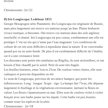
recensé.
Chromosomes :2n=22
D) Iris Longiscapa: Ledebour 1853
Groupe Hexapogon série Psammiris. Iris Longiscapa est originaire de Russie,
mais plus largement ont trouve ces stations jusqu’an Iran.
Plante herbacée
vivace rustique, à rhizomes. Ont trouve ces stations dans des sols argileux
ensoleillé, et drainé. Iris Longiscapa est peu connu, extrêmement rare elle est
protéger. C’est un iris qui n’aime pas l’eau stagnante. Les conditions de
culture de cet iris sont difficiles à reproduire dans la nature. Il ne conviendra
quand pot ou en serre froide. De plus il est extrêmement difficile de l’établir,
car il a une croissance lente.
Les rhizomes sont petits très similaires au Régélia, ils sont stolonifères, et ont
besoin d’être chauffé par le soleil. Petit ils sont très fragile.
Les feuilles linéaires, entre 5cm et 25cm. De couleur vertes claires, elle sont
caduques et peuvent disparaître en été.
Le nom de Longiscapa, proviens de ses mince hampes, qui porte les
inflorescences. Long : longue
Scape : tige. La hampe fait 75cm, elle dépasse
largement le feuillage et la végétations environnante, mettant la fleurs en
valeur. Les fleurs s’épanouissent en mai. Elles sont de couleur violet à violet
fonçait avec une barbe jaune sur les sépale. Cette barbe est peu fournie,
comme toute les espèces de la série.
Chromosomes : 2n=18