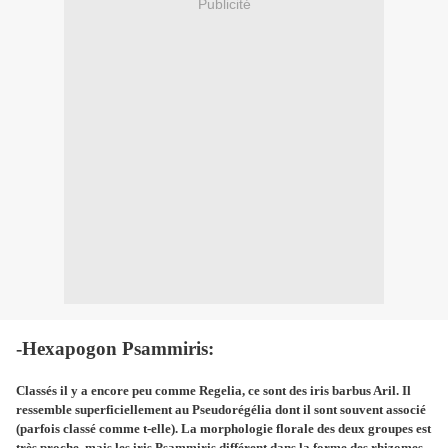
Publicité
-Hexapogon Psammiris:
Classés il y a encore peu comme Regelia, ce sont des iris barbus Aril. Il
ressemble superficiellement au Pseudorégélia dont il sont souvent associé
(parfois classé comme t-elle). La morphologie florale des deux groupes est
très proche, mais les iris Psammiris différent dans la forme des rhizomes.